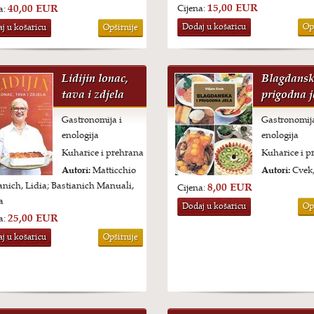
15,00 EUR
40,00 EUR
Cijena:
a:
Dodaj u košaricu
Op
j u košaricu
Opširnije
Lidijin lonac,
Blagdansk
tava i zdjela
prigodna j
Gastronomija i
Gastronomija
enologija
enologija
Kuharice i prehrana
Kuharice i p
Autori:
Matticchio
Autori:
Cvek,
anich, Lidia; Bastianich Manuali,
8,00 EUR
Cijena:
a
Dodaj u košaricu
Op
25,00 EUR
a:
j u košaricu
Opširnije