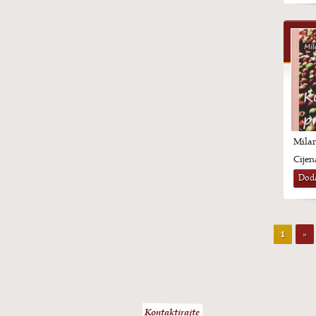
Milan
Cijen
Doda
1
»
Kontaktirajte