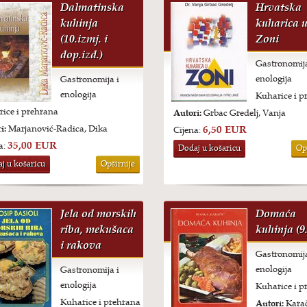
Dalmatinska
Hrvatska
kuhinja
kuharica 
(10.izmj. i
Zoni
dop.izd.)
Gastronomija
enologija
Gastronomija i
enologija
Kuharice i p
ice i prehrana
Autori:
Grbac Gredelj, Vanja
i:
Marjanović-Radica, Dika
6,50 EUR
Cijena:
35,00 EUR
a:
Dodaj u košaricu
Op
j u košaricu
Opširnije
Jela od morskih
Domaća
riba, mekušaca
kuhinja (9.
i rakova
Gastronomija
enologija
Gastronomija i
enologija
Kuharice i p
Kuharice i prehrana
Autori:
Karač