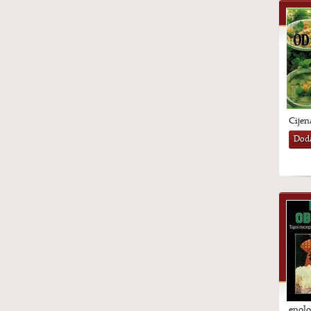
Cijen
Doda
enolo