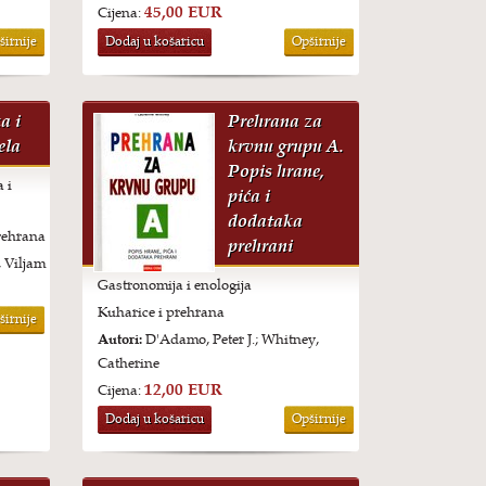
45,00 EUR
Cijena:
širnije
Dodaj u košaricu
Opširnije
a i
Prehrana za
ela
krvnu grupu A.
Popis hrane,
 i
pića i
dodataka
rehrana
prehrani
 Viljam
Gastronomija i enologija
Kuharice i prehrana
širnije
Autori:
D'Adamo, Peter J.; Whitney,
Catherine
12,00 EUR
Cijena:
Dodaj u košaricu
Opširnije