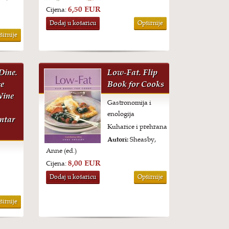
6,50 EUR
Cijena:
Dodaj u košaricu
Opširnije
širnije
Dine.
Low-Fat. Flip
e
Book for Cooks
Wine
Gastronomija i
enologija
ntar
Kuharice i prehrana
Autori:
Sheasby,
Anne (ed.)
8,00 EUR
Cijena:
Dodaj u košaricu
Opširnije
širnije