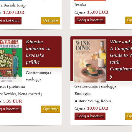
Ivanka
i:
Basioli, Josip
15,00 EUR
12,00 EUR
Cijena:
a:
Dodaj u košaricu
Op
j u košaricu
Opširnije
Kineska
Wine and 
kuharica za
A Complet
hrvatske
Guide to 
prilike
with
Compleme
Gastronomija i
y
enologija
Gastronomija i enologija
ice i prehrana
Enologija
i:
Korbler, Nena (prired.)
5,35 EUR
Autori:
Young, Robin
a:
10,00 EUR
Cijena:
j u košaricu
Opširnije
Dodaj u košaricu
Op