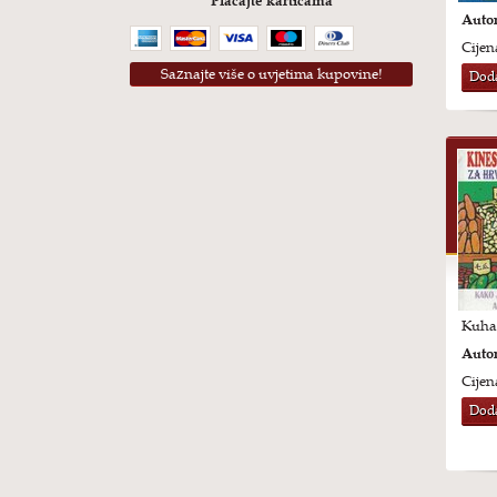
Plaćajte karticama
Autor
Cijen
Saznajte više o uvjetima kupovine!
Doda
Kuhar
Autor
Cijen
Doda