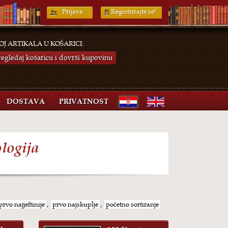
Prijava
Registrirajte se!
OJ ARTIKALA U KOŠARICI:
regledaj košaricu i dovrši kupovinu
DOSTAVA
PRIVATNOST
logija
prvo najjeftinije
,
prvo najskuplje
,
početno sortiranje