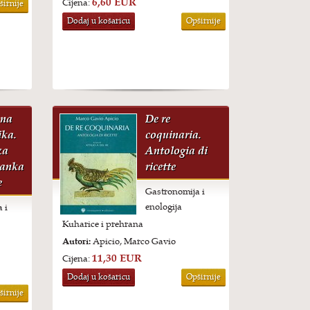
6,60 EUR
Cijena:
širnije
Dodaj u košaricu
Opširnije
 na
De re
ika.
coquinaria.
za
Antologia di
itanka
ricette
e
Gastronomija i
enologija
 i
Kuharice i prehrana
Autori:
Apicio, Marco Gavio
11,30 EUR
Cijena:
Dodaj u košaricu
Opširnije
širnije