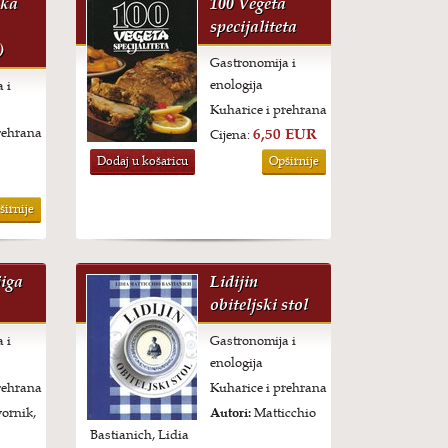
ska
100 Vegeta
specijaliteta
)
Gastronomija i
enologija
 i
Kuharice i prehrana
rehrana
6,50 EUR
Cijena:
Dodaj u košaricu
Opširnije
širnije
jiga
Lidijin
obiteljski stol
 i
Gastronomija i
enologija
rehrana
Kuharice i prehrana
ornik,
Autori:
Matticchio
Bastianich, Lidia