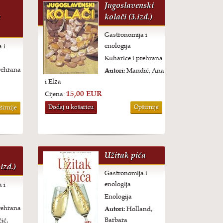
Jugoslavenski
u
kolači (3.izd.)
Gastronomija i
enologija
 i
Kuharice i prehrana
rehrana
Autori:
Mandić, Ana
i Elza
15,00 EUR
Cijena:
Dodaj u košaricu
Opširnije
širnije
Užitak pića
izd.)
Gastronomija i
enologija
 i
Enologija
rehrana
Autori:
Holland,
Barbara
ić,