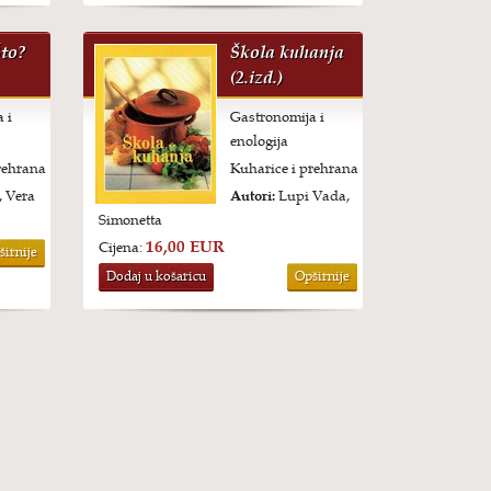
Što?
Škola kuhanja
(2.izd.)
 i
Gastronomija i
enologija
rehrana
Kuharice i prehrana
 Vera
Autori:
Lupi Vada,
Simonetta
16,00 EUR
Cijena:
širnije
Dodaj u košaricu
Opširnije