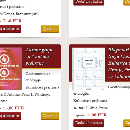
Dodaj u košaricu
Op
ice i prehrana
i:
Donat, Branimir (ur.)
7,50 EUR
a:
j u košaricu
Opširnije
4 krvne grupe
Blagovati
za 4 načina
tragu klas
prehrane
Kuharica 
čitanje, č
Gastronomija i
uz kuhanj
enologija
Gastronomija
Kuharice i prehrana
enologija
i:
D'Adamo, Peter J.; Whitney,
Kuharice i prehrana
rine
55,00 EUR
Autori:
Lukšić, Irena
a:
15,00 EUR
Cijena:
j u košaricu
Opširnije
Dodaj u košaricu
Op