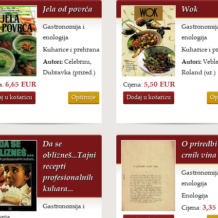
Jela od povrća
Wok
Gastronomija i
Gastronomija
enologija
enologija
Kuharice i prehrana
Kuharice i p
Autori:
Celebrini,
Autori:
Veble
Dubravka (prired.)
Roland (ur.)
6,65 EUR
5,50 EUR
a:
Cijena:
j u košaricu
Opširnije
Dodaj u košaricu
Op
Da se
O priredbi
oblizneš...Tajni
crnih vina
recepti
Gastronomija
profesionalnih
enologija
kuhara...
Enologija
Gastronomija i
3,35
Cijena:
gija