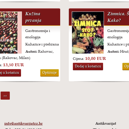
Kužina
Zimnica. 
prvanja
Kako?
Gastronomija i
Gastronomija
enologija
enologija
Kuharice i prehrana
Kuharice i p
Autori:
Rahovac,
Autori:
Hruš,
 (Rakovac, Milan)
10,00 EUR
Cijena:
13,50 EUR
a:
Dodaj u košaricu
Op
j u košaricu
Opširnije
»»
info@antikvarijatzz.hr
Antikvarijat