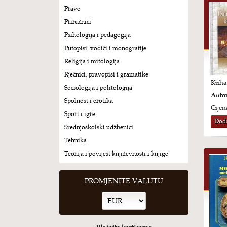
Pravo
Priručnici
Psihologija i pedagogija
Putopisi, vodiči i monografije
Religija i mitologija
Rječnici, pravopisi i gramatike
Kuhar
Sociologija i politologija
Autor
Spolnost i erotika
Cijen
Sport i igre
Doda
Srednjoškolski udžbenici
Tehnika
Teorija i povijest književnosti i knjige
PROMJENITE VALUTU