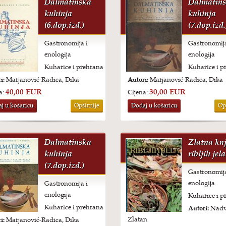
Dalmatinska
Dalmatin
kuhinja
kuhinja
(6.dop.izd.)
(7.dop.izd.
Gastronomija i
Gastronomija
enologija
enologija
Kuharice i prehrana
Kuharice i p
i:
Marjanović-Radica, Dika
Autori:
Marjanović-Radica, Dika
40,00 EUR
30,00 EUR
a:
Cijena:
j u košaricu
Opširnije
Dodaj u košaricu
Op
Dalmatinska
Zlatna kn
kuhinja
ribljih jela
(7.dop.izd.)
Gastronomija
enologija
Gastronomija i
enologija
Kuharice i p
Kuharice i prehrana
Autori:
Nadv
Zlatan
i:
Marjanović-Radica, Dika