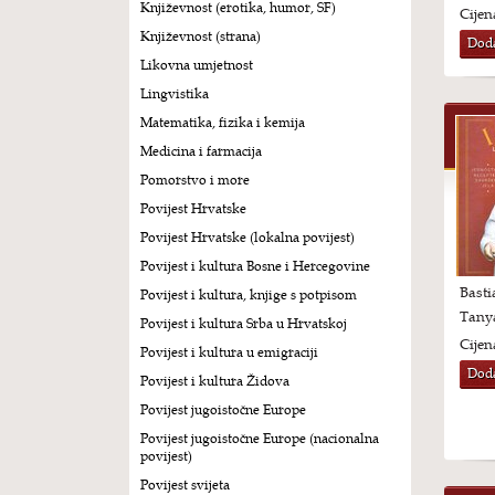
Književnost (erotika, humor, SF)
Cijen
Književnost (strana)
Doda
Likovna umjetnost
Lingvistika
Matematika, fizika i kemija
Medicina i farmacija
Pomorstvo i more
Povijest Hrvatske
Povijest Hrvatske (lokalna povijest)
Povijest i kultura Bosne i Hercegovine
Basti
Povijest i kultura, knjige s potpisom
Tany
Povijest i kultura Srba u Hrvatskoj
Cijen
Povijest i kultura u emigraciji
Doda
Povijest i kultura Židova
Povijest jugoistočne Europe
Povijest jugoistočne Europe (nacionalna
povijest)
Povijest svijeta