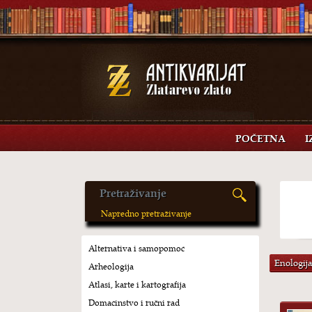
POČETNA
I
Napredno pretraživanje
Alternativa i samopomoć
Enologij
Arheologija
Atlasi, karte i kartografija
Domaćinstvo i ručni rad