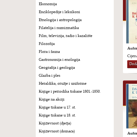
Ekonomija
Enciklopedije i leksikoni
Etnologija i antropologija
Filatelija i numizmatika
Film, televizija, radio i kazalište
Filozofija
Autor
Flora i fauna
Cijen
Gastronomija i enologija
Doda
Geografija i geologija
Glazba i ples
Heraldika, oružje i uniforme
Knjige i periodika tiskane 1801.-1850.
Knjige na akciji
Knjige tiskane u 17. st.
Knjige tiskane u 18. st.
Književnost (dječja)
Književnost (domaća)
Autor