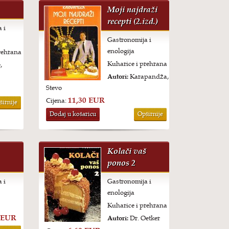
Moji najdraži
recepti (2.izd.)
 i
Gastronomija i
enologija
rehrana
Kuharice i prehrana
,
Autori:
Karapandža,
Stevo
11,30 EUR
Cijena:
širnije
Dodaj u košaricu
Opširnije
Kolači vaš
ponos 2
 i
Gastronomija i
enologija
Kuharice i prehrana
 EUR
Autori:
Dr. Oetker