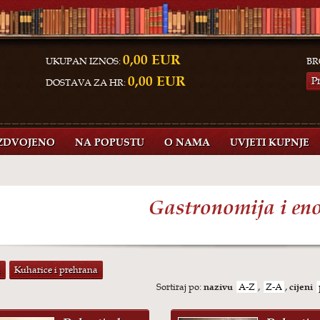
0,00 EUR
UKUPAN IZNOS:
BR
0,00 EUR
P
DOSTAVA ZA HR:
ZDVOJENO
NA POPUSTU
O NAMA
UVJETI KUPNJE
Gastronomija i eno
a
Kuharice i prehrana
Sortiraj po:
nazivu
A-Z
,
Z-A
,
cijeni